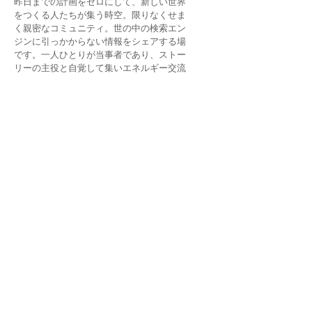
昨日までの計画をゼロにして、新しい世界
をつくる人たちが集う時空。限りなくせま
く親密なコミュニティ。世の中の検索エン
ジンに引っかからない情報をシェアする場
です。一人ひとりが当事者であり、ストー
リーの主役と自覚して集いエネルギー交流
で遊びます。
【宇宙サロンLINE】
https://lin.ee/9YKnq9Q
YuanHouse will make your precious day